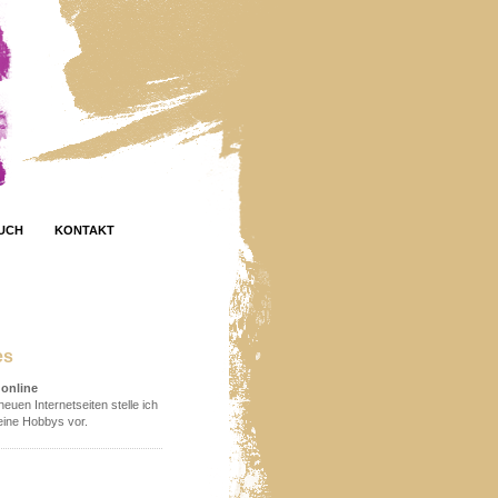
UCH
KONTAKT
es
online
euen Internetseiten stelle ich
ine Hobbys vor.