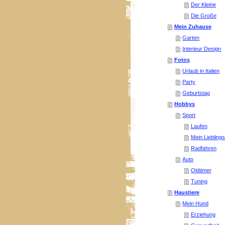
Der Kleine
Die Große
Mein Zuhause
Garten
Interieur Design
Fotos
Urlaub in Italien
Party
Geburtstag
Hobbys
Sport
Laufen
Mein Liebling
Radfahren
Auto
Oldtimer
Tuning
Haustiere
Mein Hund
Erziehung