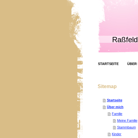
Raßfeld
STARTSEITE
ÜBER 
Sitemap
Startseite
Über mich
Familie
Meine Familie
Stammbaum
Kinder