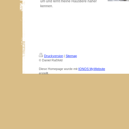
um und lernt meine Haustiere näher
kennen.
Druckversion
|
Sitemap
© Daniel Raßfeld
Diese Homepage wurde mit
IONOS MyWebsite
erstellt.