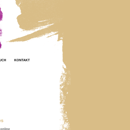
UCH
KONTAKT
es
online