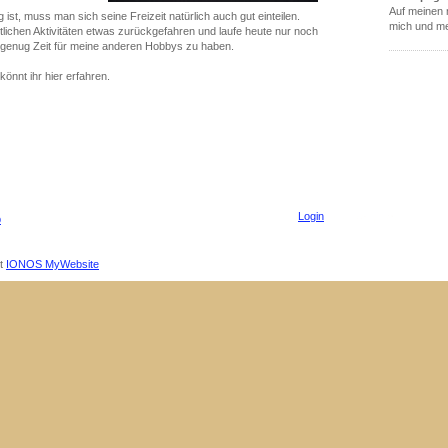
Auf meinen n
ist, muss man sich seine Freizeit natürlich auch gut einteilen.
mich und me
tlichen Aktivitäten etwas zurückgefahren und laufe heute nur noch
genug Zeit für meine anderen Hobbys zu haben.
nnt ihr hier erfahren.
Login
p
it
IONOS MyWebsite