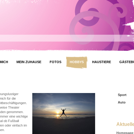
MICH
MEIN ZUHAUSE
FOTOS
HOBBYS
HAUSTIERE
GÄSTEB
mungslustiger
Sport
ich für die
Auto
eitbeschäftigungen.
weise Theater
unden genommen.
immer eine wichtige
al ob Fußball
Aktuell
en oder einfach im
en.
Homepage 