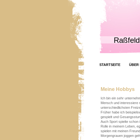
Raßfeld
STARTSEITE
ÜBER 
Meine Hobbys
Ich bin ein sehr unterneh
Mensch und interessiere m
unterschiedlichsten Freiz
Früher habe ich beispiels
gespielt und Gesangsst
Auch Sport spielte schon 
Rolle in meinem Leben, eg
spielen mit meinen Freund
Morgengrauen joggen geh