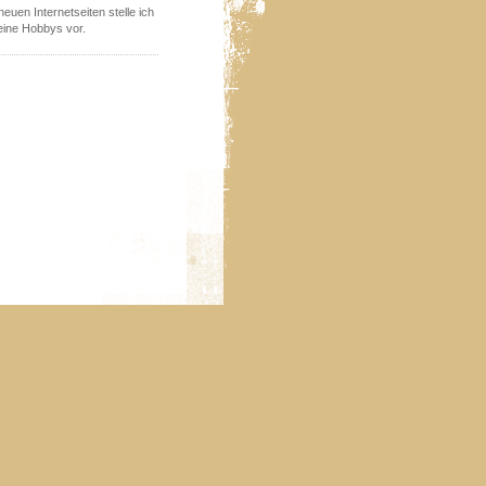
euen Internetseiten stelle ich
ine Hobbys vor.