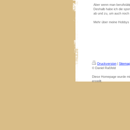
Aber wenn man berufstätig 
Deshalb habe ich die spor
ab und zu, um auch noch 
Mehr über meine Hobbys kö
Druckversion
|
Sitema
© Daniel Raßfeld
Diese Homepage wurde m
erstellt.