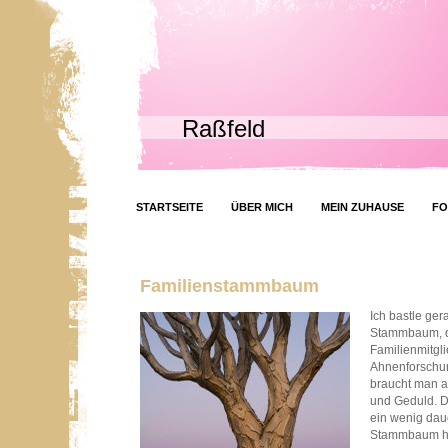
Raßfeld
STARTSEITE
ÜBER MICH
MEIN ZUHAUSE
FO
Familienstammbaum
Ich bastle ge
Stammbaum, d
Familienmitgl
Ahnenforschung
braucht man al
und Geduld. 
ein wenig dau
Stammbaum hie